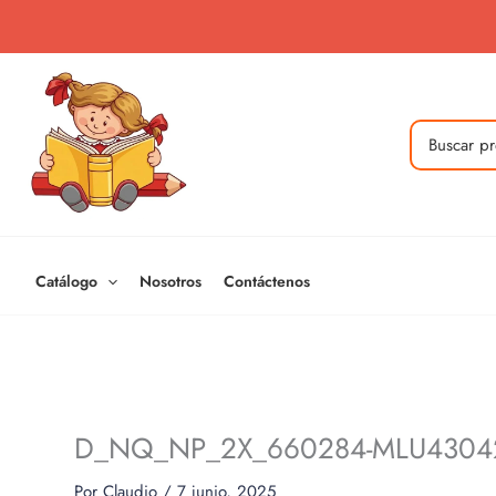
Ir
al
contenido
Buscar
por:
Catálogo
Nosotros
Contáctenos
D_NQ_NP_2X_660284-MLU4304
Por
Claudio
/
7 junio, 2025