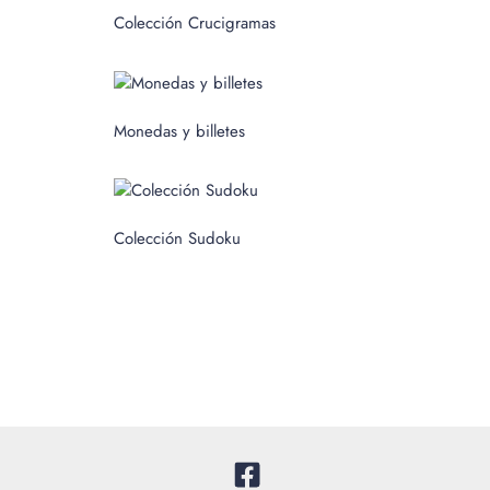
c
Colección Crucigramas
a
r
p
Monedas y billetes
o
r
:
Colección Sudoku