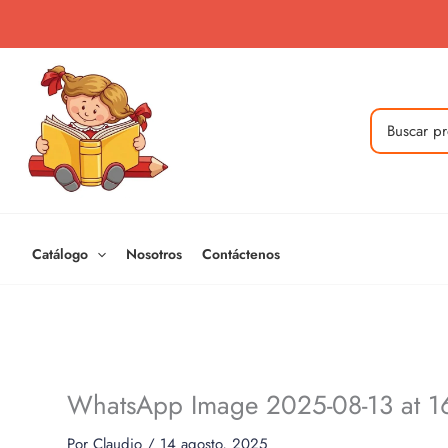
Ir
al
contenido
Buscar
por:
Catálogo
Nosotros
Contáctenos
WhatsApp Image 2025-08-13 at 16
Por
Claudio
/
14 agosto, 2025