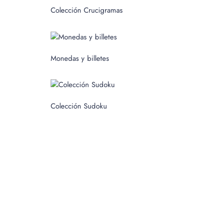
c
Colección Crucigramas
a
r
p
Monedas y billetes
o
r
:
Colección Sudoku