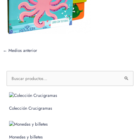
←
Medios anterior
B
u
s
c
Colección Crucigramas
a
r
p
o
Monedas y billetes