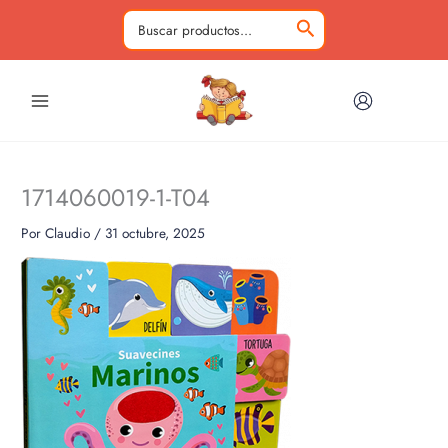
Ir
al
Buscar
contenido
por:
1714060019-1-T04
Por
Claudio
/
31 octubre, 2025