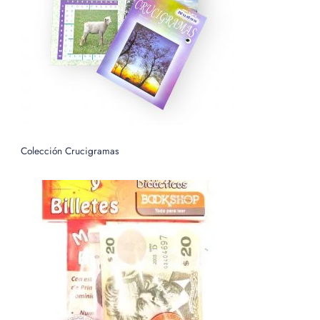
o
r
:
Colección Crucigramas