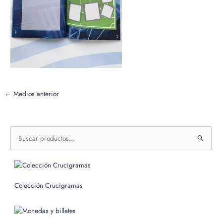
←
Medios anterior
B
u
s
c
Colección Crucigramas
a
r
p