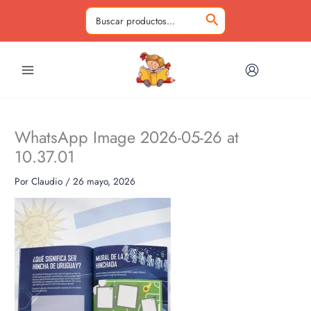
Ir
al
Buscar
contenido
por:
WhatsApp Image 2026-05-26 at
10.37.01
Por
Claudio
/
26 mayo, 2026