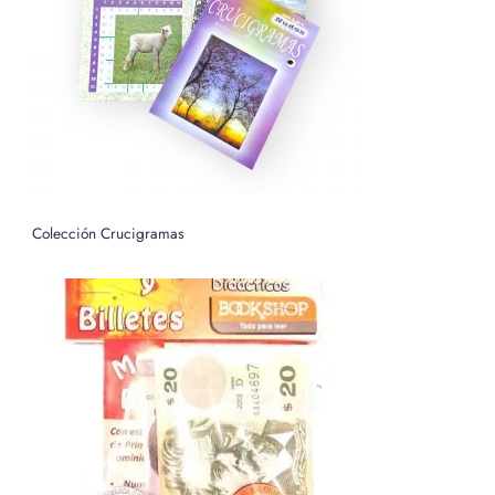
o
r
:
Colección Crucigramas