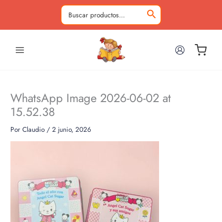
Ir
al
Buscar
contenido
por:
WhatsApp Image 2026-06-02 at
15.52.38
Por
Claudio
/
2 junio, 2026