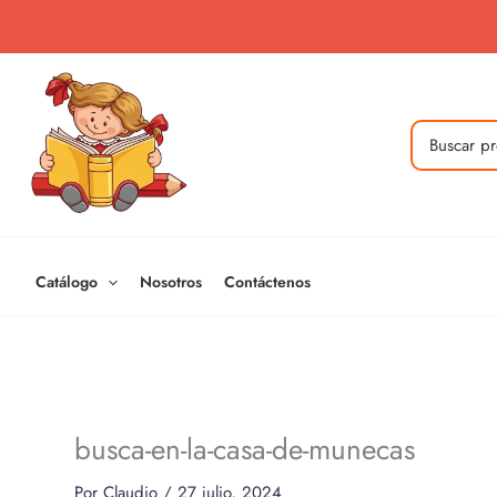
Ir
al
contenido
Buscar
por:
Catálogo
Nosotros
Contáctenos
busca-en-la-casa-de-munecas
Por
Claudio
/
27 julio, 2024