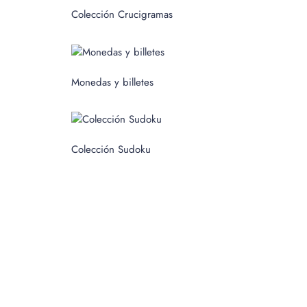
c
Colección Crucigramas
a
r
p
Monedas y billetes
o
r
:
Colección Sudoku