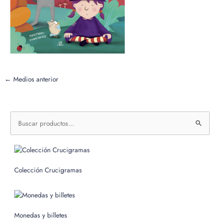
←
Medios anterior
B
u
s
c
Colección Crucigramas
a
r
p
o
Monedas y billetes