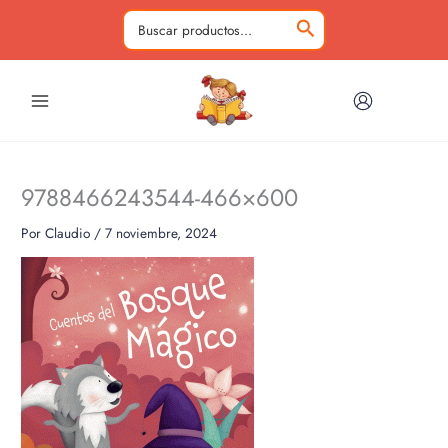
Ir
al
Buscar
contenido
por:
9788466243544-466×600
Por
Claudio
/
7 noviembre, 2024