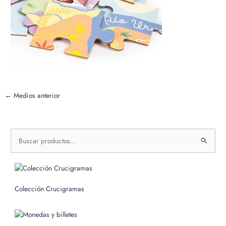
←
Medios anterior
B
u
s
c
Colección Crucigramas
a
r
p