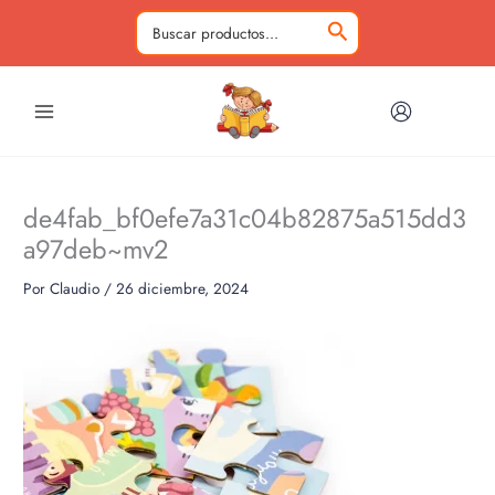
Ir
al
Buscar
contenido
por:
de4fab_bf0efe7a31c04b82875a515dd3
a97deb~mv2
Por
Claudio
/
26 diciembre, 2024