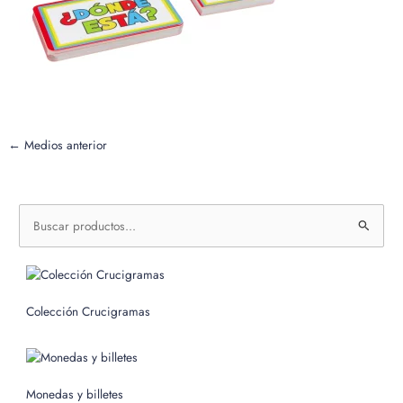
←
Medios anterior
B
u
s
c
Colección Crucigramas
a
r
p
o
Monedas y billetes