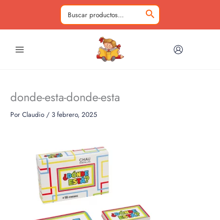
Ir
al
Buscar
contenido
por:
donde-esta-donde-esta
Por
Claudio
/
3 febrero, 2025