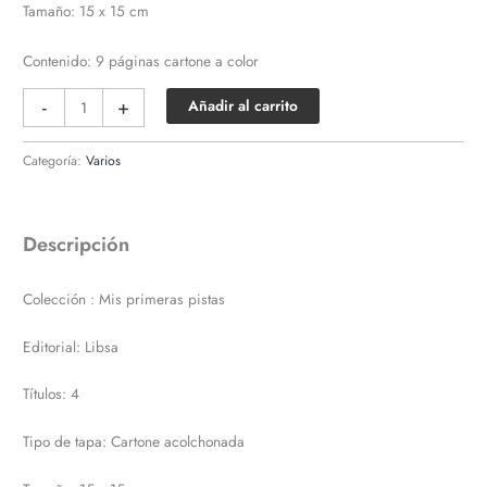
Tamaño: 15 x 15 cm
Contenido: 9 páginas cartone a color
Colección
-
+
Añadir al carrito
mis
primeras
Categoría:
Varios
pistas
cantidad
Descripción
Colección : Mis primeras pistas
Editorial: Libsa
Títulos: 4
Tipo de tapa: Cartone acolchonada