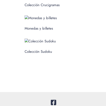
c
Colección Crucigramas
a
r
p
Monedas y billetes
o
r
:
Colección Sudoku