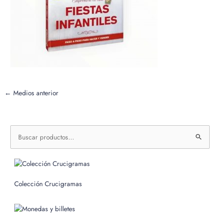
←
Medios anterior
B
u
s
c
Colección Crucigramas
a
r
p