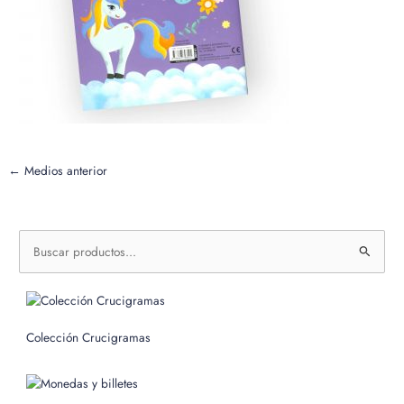
←
Medios anterior
B
u
s
c
Colección Crucigramas
a
r
p