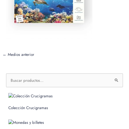
←
Medios anterior
B
u
s
c
Colección Crucigramas
a
r
p