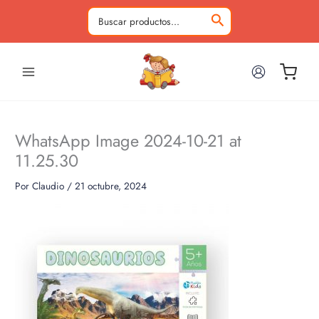
Ir
al
Buscar
contenido
por:
WhatsApp Image 2024-10-21 at
11.25.30
Por
Claudio
/
21 octubre, 2024