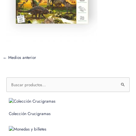
←
Medios anterior
B
u
s
c
Colección Crucigramas
a
r
p