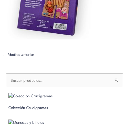
←
Medios anterior
B
u
s
c
Colección Crucigramas
a
r
p